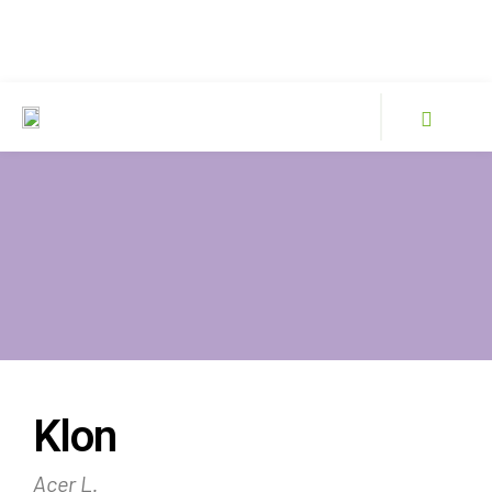
Klon
Acer L.