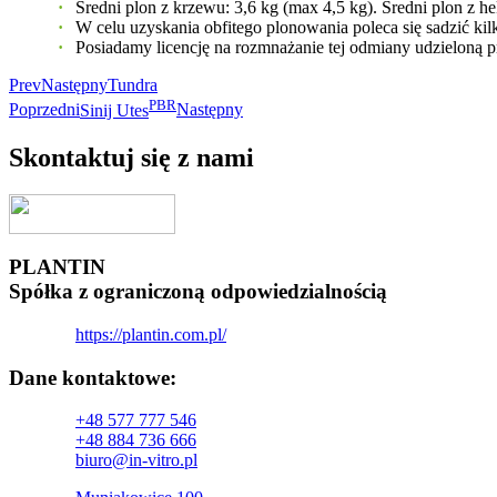
Średni plon z krzewu: 3,6 kg (max 4,5 kg). Średni plon z hek
W celu uzyskania obfitego plonowania poleca się sadzić kil
Posiadamy licencję na rozmnażanie tej odmiany udzieloną 
Prev
Następny
Tundra
PBR
Poprzedni
Sinij Utes
Następny
Skontaktuj się z nami
PLANTIN
Spółka z ograniczoną odpowiedzialnością
https://plantin.com.pl/
Dane kontaktowe:
+48 577 777 546
+48 884 736 666
biuro@in-vitro.pl