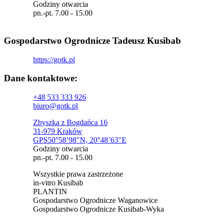
Godziny otwarcia
pn.-pt. 7.00 - 15.00
Gospodarstwo Ogrodnicze Tadeusz Kusibab
https://gotk.pl
Dane kontaktowe:
+48 533 333 926
biuro@gotk.pl
Zbyszka z Bogdańca 16
31-979 Kraków
GPS50°58’98"N, 20°48’63"E
Godziny otwarcia
pn.-pt. 7.00 - 15.00
Wszystkie prawa zastrzeżone
in-vitro Kusibab
PLANTIN
Gospodarstwo Ogrodnicze Waganowice
Gospodarstwo Ogrodnicze Kusibab-Wyka