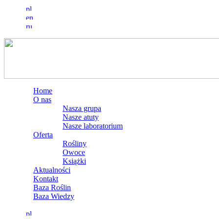
Home
O nas
Nasza grupa
Nasze atuty
Nasze laboratorium
Oferta
Rośliny
Owoce
Książki
Aktualności
Kontakt
Baza Roślin
Baza Wiedzy