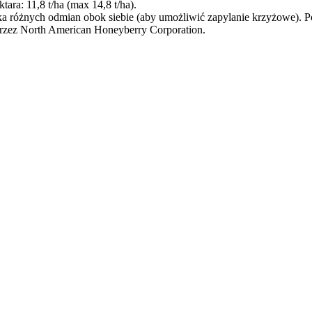
tara: 11,8 t/ha (max 14,8 t/ha).
ka różnych odmian obok siebie (aby umożliwić zapylanie krzyżowe). Pole
przez North American Honeyberry Corporation.