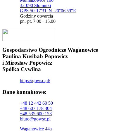
Muniakowice 100
32-090 Słomniki
GPS 50°17'31"N, 20°06'59"E
Godziny otwarcia
pn.-pt. 7.00 - 15.00
Gospodarstwo Ogrodnicze Waganowice
Paulina Kusibab-Popowicz
i Mirosław Popowicz
Spółka Cywilna
https://gowsc.pl/
Dane kontaktowe:
+48 12 442 60 50
+48 607 178 304
+48 535 600 153
biuro@gowsc.pl
Waganowice 44a