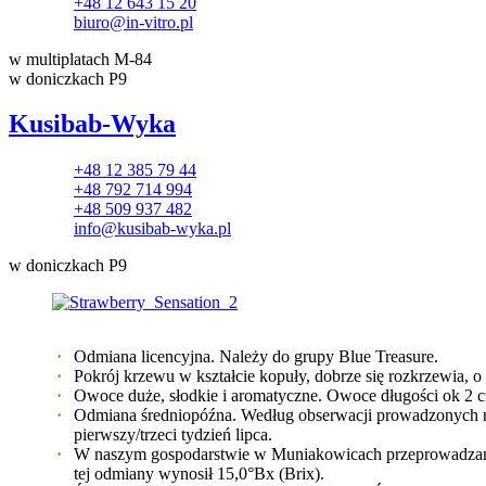
+48 12 643 15 20
biuro@in-vitro.pl
w multiplatach M-84
w doniczkach P9
Kusibab-Wyka
+48 12 385 79 44
+48 792 714 994
+48 509 937 482
info@kusibab-wyka.pl
w doniczkach P9
Odmiana licencyjna. Należy do grupy Blue Treasure.
Pokrój krzewu w kształcie kopuły, dobrze się rozkrzewia, 
Owoce duże, słodkie i aromatyczne. Owoce długości ok 2 c
Odmiana średniopóźna. Według obserwacji prowadzonych na
pierwszy/trzeci tydzień lipca.
W naszym gospodarstwie w Muniakowicach przeprowadzamy
tej odmiany wynosił 15,0°Bx (Brix).