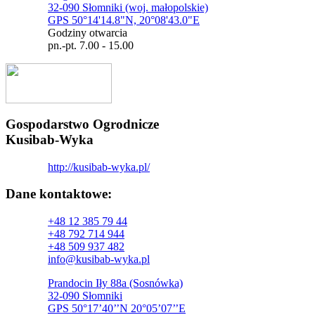
32-090 Słomniki (woj. małopolskie)
GPS 50°14'14.8"N, 20°08'43.0"E
Godziny otwarcia
pn.-pt. 7.00 - 15.00
Gospodarstwo Ogrodnicze
Kusibab-Wyka
http://kusibab-wyka.pl/
Dane kontaktowe:
+48 12 385 79 44
+48 792 714 944
+48 509 937 482
info@kusibab-wyka.pl
Prandocin Iły 88a (Sosnówka)
32-090 Słomniki
GPS 50°17’40’’N 20°05’07’’E