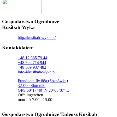
Gospodarstwo Ogrodnicze
Kusibab-Wyka
http://kusibab-wyka.pl/
Kontaktdaten:​
+48 12 385 79 44
+48 792 714 944
+48 509 937 482
info@kusibab-wyka.pl
Prandocin Iły 88a (Sosnówka)
32-090 Słomniki
GPS 50°17’40’’N 20°05’07’’E
Öffnungszeiten
mon - fr 7.00 - 15.00
Gospodarstwo Ogrodnicze Tadeusz Kusibab