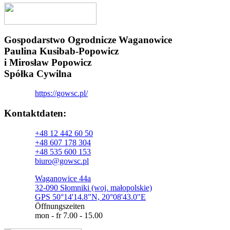
Gospodarstwo Ogrodnicze Waganowice
Paulina Kusibab-Popowicz
i Mirosław Popowicz
Spółka Cywilna
https://gowsc.pl/
Kontaktdaten:​
+48 12 442 60 50
+48 607 178 304
+48 535 600 153
biuro@gowsc.pl
Waganowice 44a
32-090 Słomniki (woj. małopolskie)
GPS 50°14'14.8"N, 20°08'43.0"E
Öffnungszeiten
mon - fr 7.00 - 15.00