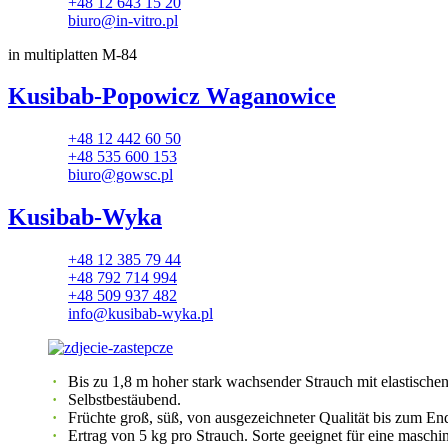
+48 12 643 15 20
biuro@in-vitro.pl
in multiplatten M-84
Kusibab-Popowicz Waganowice
+48 12 442 60 50
+48 535 600 153
biuro@gowsc.pl
Kusibab-Wyka
+48 12 385 79 44
+48 792 714 994
+48 509 937 482
info@kusibab-wyka.pl
Bis zu 1,8 m hoher stark wachsender Strauch mit elastischen
Selbstbestäubend.
Früchte groß, süß, von ausgezeichneter Qualität bis zum End
Ertrag von 5 kg pro Strauch. Sorte geeignet für eine maschi