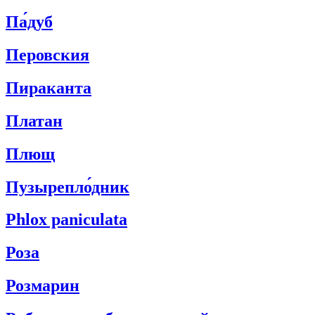
Па́дуб
Перовския
Пираканта
Платан
Плющ
Пузырепло́дник
Phlox paniculata
Роза
Розмарин