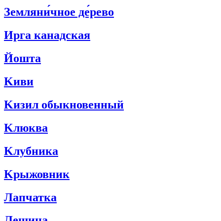
Земляни́чное де́рево
Ирга канадская
Йошта
Kиви
Kизил обыкновенный
Kлюква
Kлубника
Kрыжовник
Лапчатка
Лещина