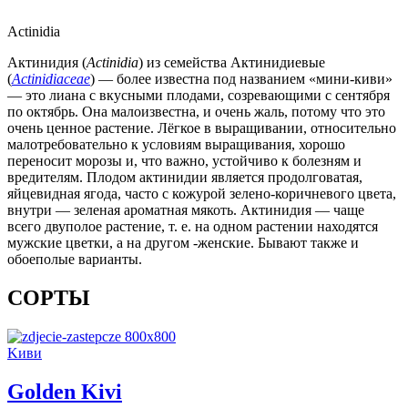
Actinidia
Актинидия (
Actinidia
) из семейства Актинидиевые
(
Actinidiaceae
) — более известна под названием «мини-киви»
— это лиана с вкусными плодами, созревающими с сентября
по октябрь. Она малоизвестна, и очень жаль, потому что это
очень ценное растение. Лёгкое в выращивании, относительно
малотребовательно к условиям выращивания, хорошо
переносит морозы и, что важно, устойчиво к болезням и
вредителям. Плодом актинидии является продолговатая,
яйцевидная ягода, часто с кожурой зелено-коричневого цвета,
внутри — зеленая ароматная мякоть. Актинидия — чаще
всего двуполое растение, т. е. на одном растении находятся
мужские цветки, а на другом -женские. Бывают также и
обоеполые варианты.
СОРТЫ
Kиви
Golden Kivi