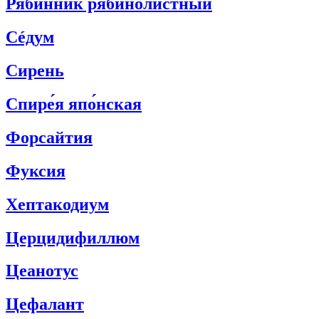
Рябинник рябинолистный
Сéдум
Сирень
Спире́я япо́нская
Форсайтия
Фуксия
Хептакодиум
Церцидифиллюм
Цеанотус
Цефалант