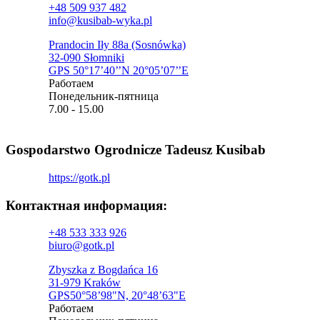
+48 509 937 482
info@kusibab-wyka.pl
Prandocin Iły 88a (Sosnówka)
32-090 Słomniki
GPS 50°17’40’’N 20°05’07’’E
Pаботаем
Понедельник-пятница
7.00 - 15.00
Gospodarstwo Ogrodnicze Tadeusz Kusibab
https://gotk.pl
Контактная информация:​
+48 533 333 926
biuro@gotk.pl
Zbyszka z Bogdańca 16
31-979 Kraków
GPS50°58’98"N, 20°48’63"E
Pаботаем