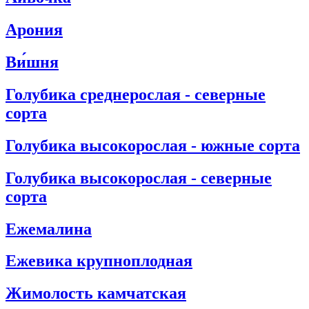
Арония
Ви́шня
Голубика среднерослая - северные
сорта
Голубика высокорослая - южные сорта
Голубика высокорослая - северные
сорта
Ежемалина
Eжевика крупноплодная
Жимолость камчатская