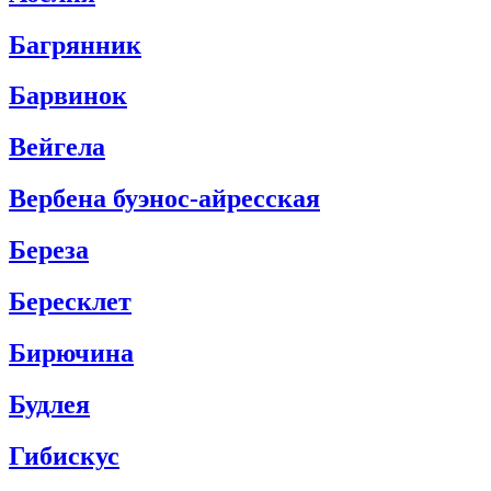
Багрянник
Барвинок
Вейгела
Вербена буэнос-айресская
Береза
Бересклет
Бирючина
Будлея
Гибискус