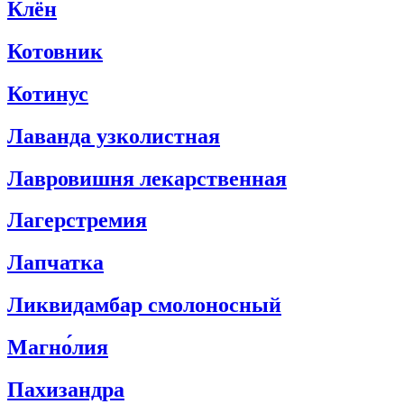
Клён
Котовник
Котинус
Лаванда узколистная
Лавровишня лекарственная
Лагерстремия
Лапчатка
Ликвидамбар смолоносный
Магно́лия
Пахизандра