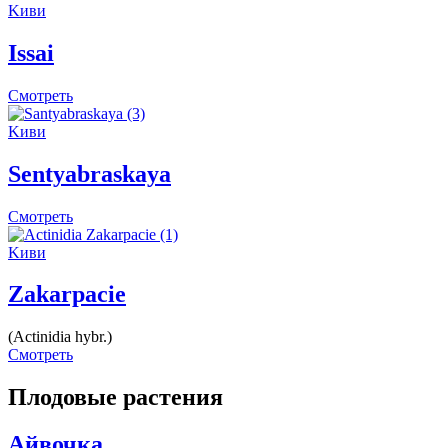
Kиви
Issai
Смотреть
Kиви
Sentyabraskaya
Смотреть
Kиви
Zakarpacie
(Actinidia hybr.)
Смотреть
Плодовые pастения
Айвочка