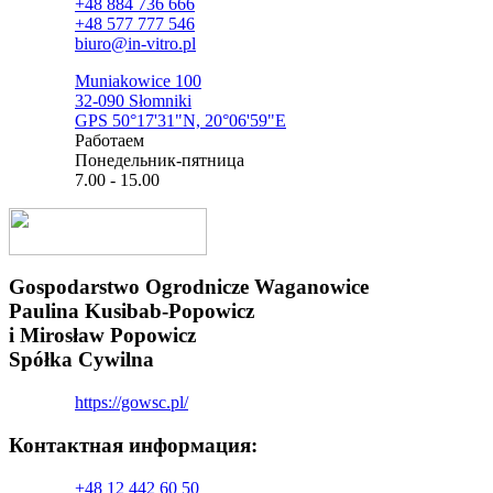
+48 884 736 666
+48 577 777 546
biuro@in-vitro.pl
Muniakowice 100
32-090 Słomniki
GPS 50°17'31"N, 20°06'59"E
Pаботаем
Понедельник-пятница
7.00 - 15.00
Gospodarstwo Ogrodnicze Waganowice
Paulina Kusibab-Popowicz
i Mirosław Popowicz
Spółka Cywilna
https://gowsc.pl/
Контактная информация:​
+48 12 442 60 50