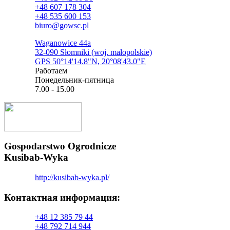
+48 607 178 304
+48 535 600 153
biuro@gowsc.pl
Waganowice 44a
32-090 Słomniki (woj. małopolskie)
GPS 50°14'14.8"N, 20°08'43.0"E
Pаботаем
Понедельник-пятница
7.00 - 15.00
Gospodarstwo Ogrodnicze
Kusibab-Wyka
http://kusibab-wyka.pl/
Контактная информация:​
+48 12 385 79 44
+48 792 714 944