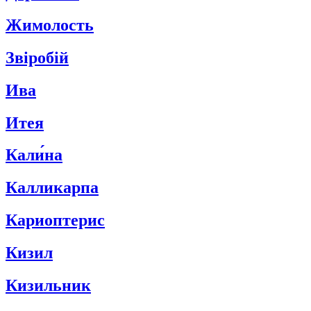
Жимолость
Звіробій
Ива
Итея
Кали́на
Калликарпа
Кариоптерис
Кизил
Кизильник