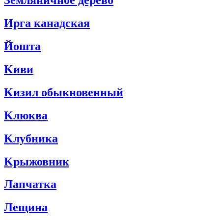
Земляни́чное де́рево
Ирга канадская
Йошта
Kиви
Kизил обыкновенный
Kлюква
Kлубника
Kрыжовник
Лапчатка
Лещина