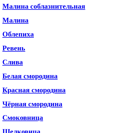
Mалина соблазнительная
Mалина
Облепиха
Ревень
Слива
Белая смородина
Красная смородина
Чёрная смородина
Cмоковница
Шелковица