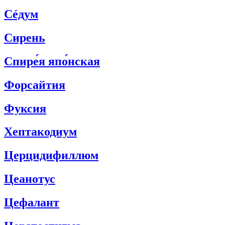
Сéдум
Сирень
Спире́я япо́нская
Форсайтия
Фуксия
Хептакодиум
Церцидифиллюм
Цеанотус
Цефалант