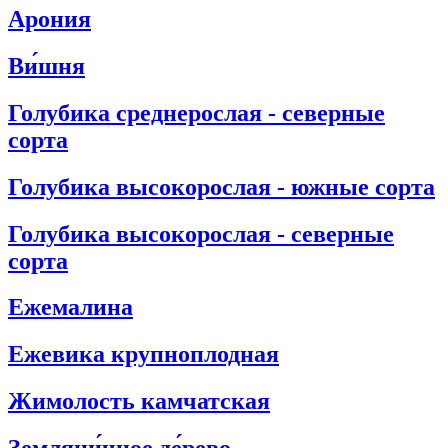
Арония
Ви́шня
Голубика среднерослая - северные
сорта
Голубика высокорослая - южные сорта
Голубика высокорослая - северные
сорта
Ежемалина
Eжевика крупноплодная
Жимолость камчатская