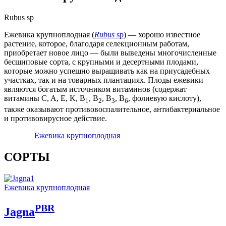
Rubus sp
Ежевика крупноплодная (
Rubus
sp
) — хорошо известное
растение, которое, благодаря селекционным работам,
приобретает новое лицо — были выведены многочисленные
бесшиповые сорта, с крупными и десертными плодами,
которые можно успешно выращивать как на приусадебных
участках, так и на товарных плантациях. Плоды ежевики
являются богатым источником витаминов (содержат
витамины C, A, E, K, B
, B
, B
, B
, фолиевую кислоту),
1
2
3
6
также оказывают противовоспалительное, антибактериальное
и противовирусное действие.
Ежевикa крупноплодная
СОРТЫ
Eжевика крупноплодная
PBR
Jagna