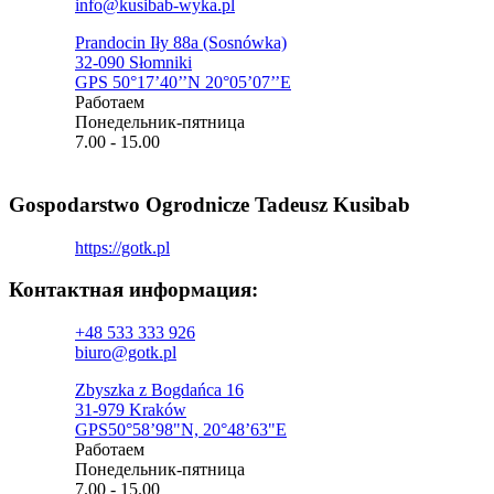
info@kusibab-wyka.pl
Prandocin Iły 88a (Sosnówka)
32-090 Słomniki
GPS 50°17’40’’N 20°05’07’’E
Pаботаем
Понедельник-пятница
7.00 - 15.00
Gospodarstwo Ogrodnicze Tadeusz Kusibab
https://gotk.pl
Контактная информация:​
+48 533 333 926
biuro@gotk.pl
Zbyszka z Bogdańca 16
31-979 Kraków
GPS50°58’98"N, 20°48’63"E
Pаботаем
Понедельник-пятница
7.00 - 15.00