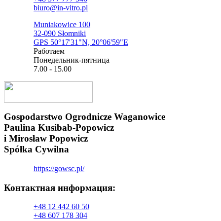
biuro@in-vitro.pl
Muniakowice 100
32-090 Słomniki
GPS 50°17'31"N, 20°06'59"E
Pаботаем
Понедельник-пятница
7.00 - 15.00
Gospodarstwo Ogrodnicze Waganowice
Paulina Kusibab-Popowicz
i Mirosław Popowicz
Spółka Cywilna
https://gowsc.pl/
Контактная информация:​
+48 12 442 60 50
+48 607 178 304