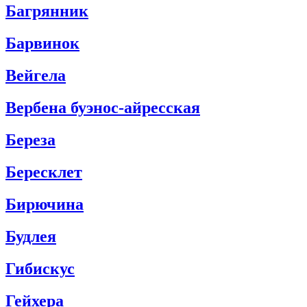
Багрянник
Барвинок
Вейгела
Вербена буэнос-айресская
Береза
Бересклет
Бирючина
Будлея
Гибискус
Гейхера