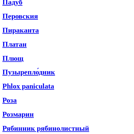
Па́дуб
Перовския
Пираканта
Платан
Плющ
Пузырепло́дник
Phlox paniculata
Роза
Розмарин
Рябинник рябинолистный