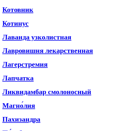
Котовник
Котинус
Лаванда узколистная
Лавровишня лекарственная
Лагерстремия
Лапчатка
Ликвидамбар смолоносный
Магно́лия
Пахизандра