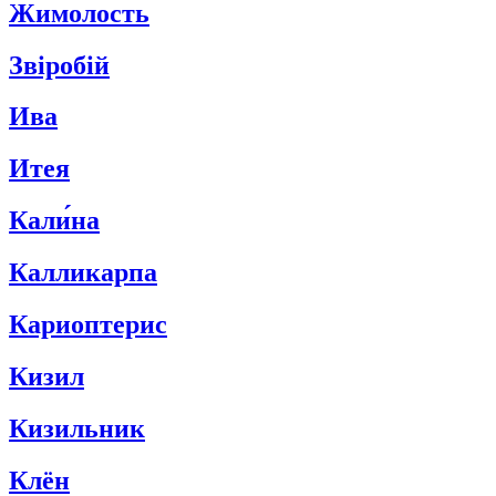
Жимолость
Звіробій
Ива
Итея
Кали́на
Калликарпа
Кариоптерис
Кизил
Кизильник
Клён