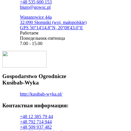
+48 535 600 153
biuro@gowsc.pl
Waganowice 44a
32-090 Słomniki (woj. małopolskie)
GPS 50°14'14.8"N, 20°08'43.0"E
Pаботаем
Понедельник-пятница
7.00 - 15.00
Gospodarstwo Ogrodnicze
Kusibab-Wyka
http://kusibab-wyka.pl/
Контактная информация:​
+48 12 385 79 44
+48 792 714 944
+48 509 937 482