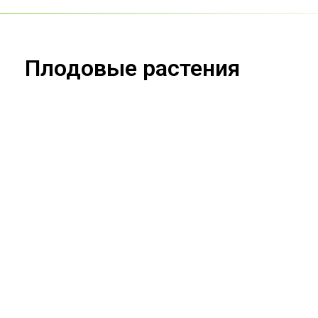
Плодовые pастения
Айвочка