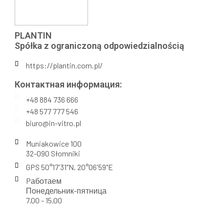
PLANTIN
Spółka z ograniczoną odpowiedzialnością
https://plantin.com.pl/
Контактная информация:​
+48 884 736 666
+48 577 777 546
biuro@in-vitro.pl
Muniakowice 100
32-090 Słomniki
GPS 50°17'31"N, 20°06'59"E
Pаботаем
Понедельник-пятница
7.00 - 15.00