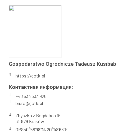
Gospodarstwo Ogrodnicze Tadeusz Kusibab
https://gotk.pl
Контактная информация:​
+48 533 333 926
biuro@gotk.pl
Zbyszka z Bogdańca 16
31-979 Kraków
GPS50°58’98"N, 20°48’63"E