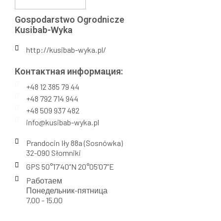
Gospodarstwo Ogrodnicze
Kusibab-Wyka
http://kusibab-wyka.pl/
Контактная информация:​
+48 12 385 79 44
+48 792 714 944
+48 509 937 482
info@kusibab-wyka.pl
Prandocin Iły 88a (Sosnówka)
32-090 Słomniki
GPS 50°17’40’’N 20°05’07’’E
Pаботаем
Понедельник-пятница
7.00 - 15.00