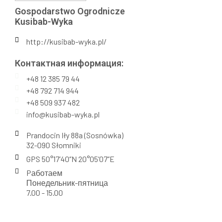
Gospodarstwo Ogrodnicze
Kusibab-Wyka
http://kusibab-wyka.pl/
Контактная информация:​
+48 12 385 79 44
+48 792 714 944
+48 509 937 482
info@kusibab-wyka.pl
Prandocin Iły 88a (Sosnówka)
32-090 Słomniki
GPS 50°17’40’’N 20°05’07’’E
Pаботаем
Понедельник-пятница
7.00 - 15.00