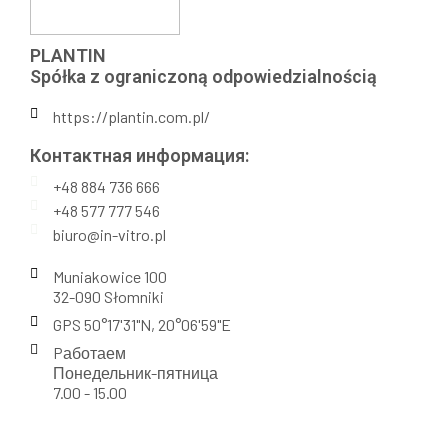
PLANTIN
Spółka z ograniczoną odpowiedzialnością
https://plantin.com.pl/
Контактная информация:​
+48 884 736 666
+48 577 777 546
biuro@in-vitro.pl
Muniakowice 100
32-090 Słomniki
GPS 50°17'31"N, 20°06'59"E
Pаботаем
Понедельник-пятница
7.00 - 15.00