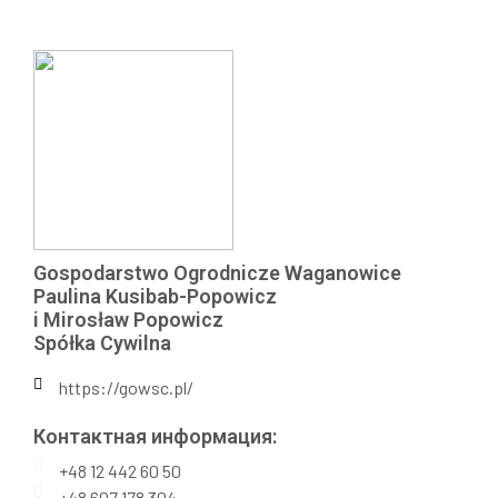
Gospodarstwo Ogrodnicze Waganowice
Paulina Kusibab-Popowicz
i Mirosław Popowicz
Spółka Cywilna
https://gowsc.pl/
Контактная информация:​
+48 12 442 60 50
+48 607 178 304