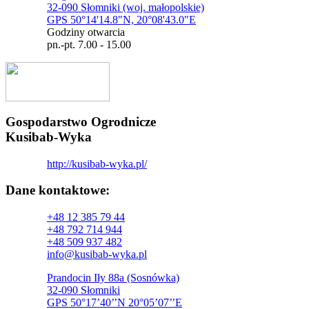
32-090 Słomniki (woj. małopolskie)
GPS 50°14'14.8"N, 20°08'43.0"E
Godziny otwarcia
pn.-pt. 7.00 - 15.00
Gospodarstwo Ogrodnicze
Kusibab-Wyka
http://kusibab-wyka.pl/
Dane kontaktowe:
+48 12 385 79 44
+48 792 714 944
+48 509 937 482
info@kusibab-wyka.pl
Prandocin Iły 88a (Sosnówka)
32-090 Słomniki
GPS 50°17’40’’N 20°05’07’’E