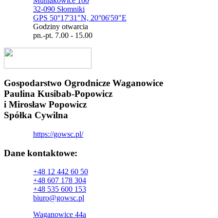
Muniakowice 100
32-090 Słomniki
GPS 50°17'31"N, 20°06'59"E
Godziny otwarcia
pn.-pt. 7.00 - 15.00
Gospodarstwo Ogrodnicze Waganowice
Paulina Kusibab-Popowicz
i Mirosław Popowicz
Spółka Cywilna
https://gowsc.pl/
Dane kontaktowe:
+48 12 442 60 50
+48 607 178 304
+48 535 600 153
biuro@gowsc.pl
Waganowice 44a