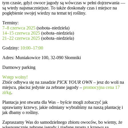
tym czasie, gdyż owoce jagody są wówczas w pełni dojrzewania —
są wtedy najsmaczniejsze. To także doskonały czas i miejsce na
pogłębienie swojej wiedzy na temat tej rośliny.
Terminy:
7–8 czerwca 2025
(sobota–niedziela)
14–15 czerwca 2025
(sobota–niedziela)
21–22 czerwca 2025
(sobota–niedziela)
Godziny:
10:00–17:00
Adres: Muniakowice 100, 32-090 Słomniki
Darmowy parking
Wstęp wolny!
Zbiór odbywa się na zasadzie
PICK YOUR OWN
– jesz do woli na
miejscu, płacisz jedynie za zebrane jagody –
promocyjna cena 17
zł/kg
.
Plantacja jest otwarta dla Was – byście mogli zobaczyć jak
uprawiamy krzewy, jakie odmiany wybraliśmy na naszą plantację i
jak dbamy o rośliny.
Zapraszamy Was do samodzielnego zbioru owoców, bo wiemy, że
własnoręcznie zebrane jagody i zjadane prosto z krzewu są