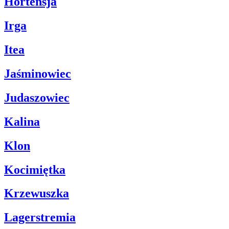
Hortensja
Irga
Itea
Jaśminowiec
Judaszowiec
Kalina
Klon
Kocimiętka
Krzewuszka
Lagerstremia