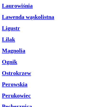
Laurowiśnia
Lawenda wąskolistna
Ligustr
Lilak
Magnolia
Ognik
Ostrokrzew
Perowskia
Perukowiec
Pęcherznica