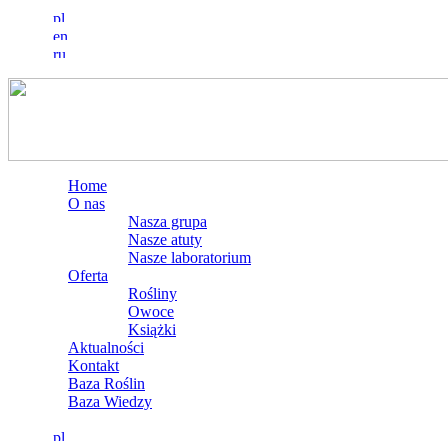
Home
O nas
Nasza grupa
Nasze atuty
Nasze laboratorium
Oferta
Rośliny
Owoce
Książki
Aktualności
Kontakt
Baza Roślin
Baza Wiedzy