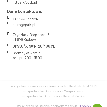
https://gotk.pl
Dane kontaktowe:
+48 533 333 926
biuro@gotk.pl
Zbyszka z Bogdańca 16
31-979 Kraków
GPS50°58’98"N, 20°48’63"E
Godziny otwarcia
pn.-pt. 7.00 - 15.00
Wszystkie prawa zastrzeżone
in-vitro Kusibab
PLANTIN
Gospodarstwo Ogrodnicze Waganowice
Gospodarstwo Ogrodnicze Kusibab-Wyka
Część grafik na stronie pochodzi z serwisu
Freepik