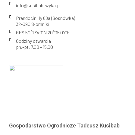
info@kusibab-wyka.pl
Prandocin Iły 88a (Sosnówka)
32-090 Słomniki
GPS 50°17’40’’N 20°05’07’’E
Godziny otwarcia
pn.-pt. 7.00 - 15.00
Gospodarstwo Ogrodnicze Tadeusz Kusibab