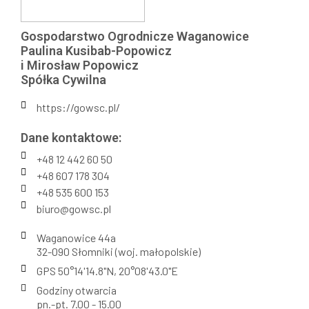
Gospodarstwo Ogrodnicze Waganowice
Paulina Kusibab-Popowicz
i Mirosław Popowicz
Spółka Cywilna
https://gowsc.pl/
Dane kontaktowe:
+48 12 442 60 50
+48 607 178 304
+48 535 600 153
biuro@gowsc.pl
Waganowice 44a
32-090 Słomniki (woj. małopolskie)
GPS 50°14'14.8"N, 20°08'43.0"E
Godziny otwarcia
pn.-pt. 7.00 - 15.00