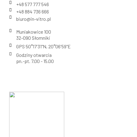
+48 577 777 546
+48 884 736 666
biuro@in-vitro.pl
Muniakowice 100
32-090 Słomniki
GPS 50°17'31"N, 20°06'59"E
Godziny otwarcia
pn.-pt. 7.00 - 15.00