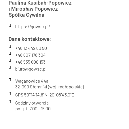
Paulina Kusibab-Popowicz
i Mirosław Popowicz
Spółka Cywilna
https://gowsc.pl/
Dane kontaktowe:
+48 12 442 60 50
+48 607 178 304
+48 535 600 153
biuro@gowsc.pl
Waganowice 44a
32-090 Słomniki (woj. małopolskie)
GPS 50°14'14.8"N, 20°08'43.0"E
Godziny otwarcia
pn.-pt. 7.00 - 15.00