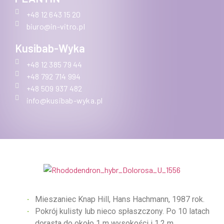
+48 12 643 15 20
biuro@in-vitro.pl
Kusibab-Wyka
+48 12 385 79 44
+48 792 714 994
+48 509 937 482
info@kusibab-wyka.pl
Mieszaniec Knap Hill, Hans Hachmann, 1987 rok.
Pokrój kulisty lub nieco spłaszczony. Po 10 latach
dorasta do około 1 m wysokości i 1,2 m