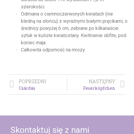
szerokości.
Odmiana o ciemnoczerwonych kwiatach (nie
bledną na słońcu) z wyraźnymi białymi pręcikami, o
średnicy powyżej 6 cm, zebrane po kilkanaście
sztuk w kuliste kwiatostany. Kwitnienie obfite, pod
koniec maja.
Całkowita odporność na mrozy.
POPRZEDNI
NASTĘPNY
Csárdás
Feuerköpfchen
Skontaktuj się z nami