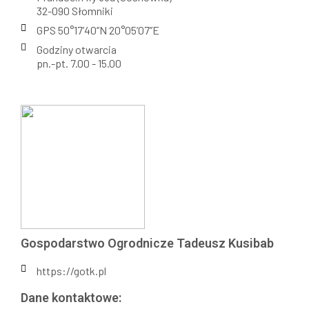
32-090 Słomniki
GPS 50°17’40’’N 20°05’07’’E
Godziny otwarcia
pn.-pt. 7.00 - 15.00
Gospodarstwo Ogrodnicze Tadeusz Kusibab
https://gotk.pl
Dane kontaktowe: