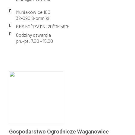
Muniakowice 100
32-090 Słomniki
GPS 50°17'31"N, 20°06'59"E
Godziny otwarcia
pn.-pt. 7.00 - 15.00
Gospodarstwo Ogrodnicze Waganowice