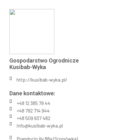
Gospodarstwo Ogrodnicze
Kusibab-Wyka
http://kusibab-wyka.pl/
Dane kontaktowe:
+48 12 385 79 44
+48 792 714 944
+48 509 937 482
info@kusibab-wyka.pl
Prandocin Iły 88a (Sosnówka)