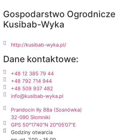
Gospodarstwo Ogrodnicze
Kusibab-Wyka
http://kusibab-wyka.pl/
Dane kontaktowe:
+48 12 385 79 44
+48 792 714 944
+48 509 937 482
info@kusibab-wyka.pl
Prandocin Iły 88a (Sosnówka)
32-090 Słomniki
GPS 50°17’40’’N 20°05’07’’E
Godziny otwarcia
pn.-pt. 7.00 - 15.00