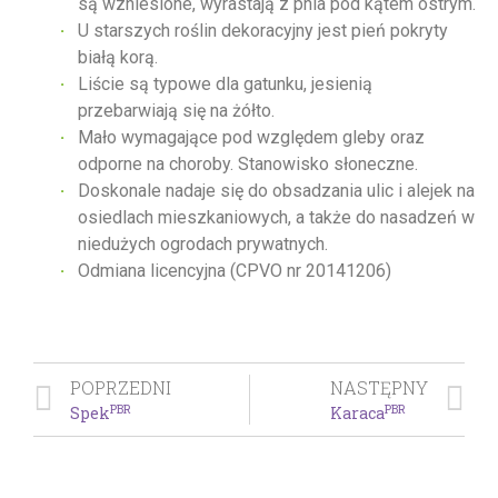
są wzniesione, wyrastają z pnia pod kątem ostrym.
U starszych roślin dekoracyjny jest pień pokryty
białą korą.
Liście są typowe dla gatunku, jesienią
przebarwiają się na żółto.
Mało wymagające pod względem gleby oraz
odporne na choroby. Stanowisko słoneczne.
Doskonale nadaje się do obsadzania ulic i alejek na
osiedlach mieszkaniowych, a także do nasadzeń w
niedużych ogrodach prywatnych.
Odmiana licencyjna (CPVO nr 20141206)
POPRZEDNI
NASTĘPNY
PBR
PBR
Spek
Karaca