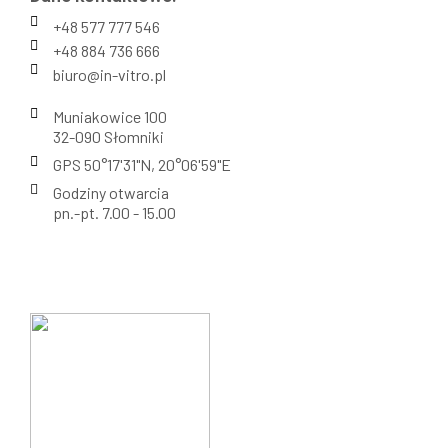
+48 577 777 546
+48 884 736 666
biuro@in-vitro.pl
Muniakowice 100
32-090 Słomniki
GPS 50°17'31"N, 20°06'59"E
Godziny otwarcia
pn.-pt. 7.00 - 15.00