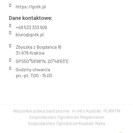
https://gotk.pl
Dane kontaktowe:
+48 533 333 926
biuro@gotk.pl
Zbyszka z Bogdańca 16
31-979 Kraków
GPS50°58’98"N, 20°48’63"E
Godziny otwarcia
pn.-pt. 7.00 - 15.00
Wszystkie prawa zastrzeżone
in-vitro Kusibab
PLANTIN
Gospodarstwo Ogrodnicze Waganowice
Gospodarstwo Ogrodnicze Kusibab-Wyka