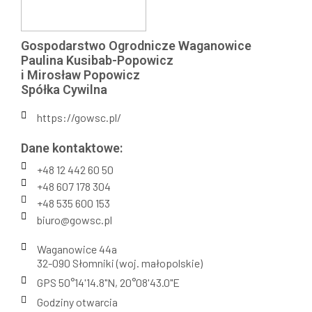
Gospodarstwo Ogrodnicze Waganowice
Paulina Kusibab-Popowicz
i Mirosław Popowicz
Spółka Cywilna
https://gowsc.pl/
Dane kontaktowe:
+48 12 442 60 50
+48 607 178 304
+48 535 600 153
biuro@gowsc.pl
Waganowice 44a
32-090 Słomniki (woj. małopolskie)
GPS 50°14'14.8"N, 20°08'43.0"E
Godziny otwarcia