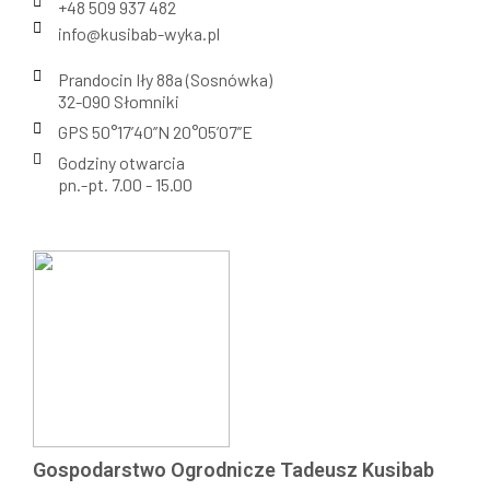
+48 509 937 482
info@kusibab-wyka.pl
Prandocin Iły 88a (Sosnówka)
32-090 Słomniki
GPS 50°17’40’’N 20°05’07’’E
Godziny otwarcia
pn.-pt. 7.00 - 15.00
Gospodarstwo Ogrodnicze Tadeusz Kusibab