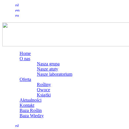
Home
O nas
Nasza grupa
Nasze atuty
Nasze laboratorium
Oferta
Rośliny
Owoce
Książki
Aktualności
Kontakt
Baza Roślin
Baza Wiedzy