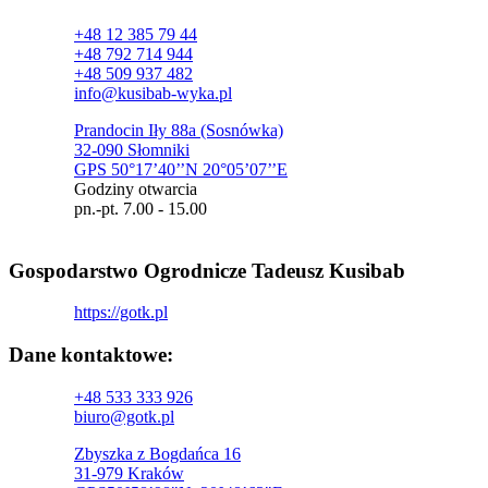
+48 12 385 79 44
+48 792 714 944
+48 509 937 482
info@kusibab-wyka.pl
Prandocin Iły 88a (Sosnówka)
32-090 Słomniki
GPS 50°17’40’’N 20°05’07’’E
Godziny otwarcia
pn.-pt. 7.00 - 15.00
Gospodarstwo Ogrodnicze Tadeusz Kusibab
https://gotk.pl
Dane kontaktowe:
+48 533 333 926
biuro@gotk.pl
Zbyszka z Bogdańca 16
31-979 Kraków