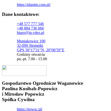
https://plantin.com.pl/
Dane kontaktowe:
+48 577 777 546
+48 884 736 666
biuro@in-vitro.pl
Muniakowice 100
32-090 Słomniki
GPS 50°17'31"N, 20°06'59"E
Godziny otwarcia
pn.-pt. 7.00 - 15.00
Gospodarstwo Ogrodnicze Waganowice
Paulina Kusibab-Popowicz
i Mirosław Popowicz
Spółka Cywilna
https://gowsc.pl/