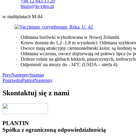
+48 12 643 15 20
biuro@in-vitro.pl
w multiplatach M-84
Odmiana borówki wyhodowana w Nowej Zelandii.
Krzew dorasta do 1,2 -1,8 m wysokości. Odmiana szybkoro
Owoce mają atrakcyjny ciemnoniebieski kolor, są średniej w
Odmiana wczesna, owoce dojrzewają od połowy lipca (w po
Dobrze rośnie na glebach lekkich, piaszczystych, torfowych 
Odporność na mrozy do –34°C (USDA – strefa 4).
Prev
Następny
Spartan
Poprzedni
Patriot
Następny
Skontaktuj się z nami
PLANTIN
Spółka z ograniczoną odpowiedzialnością