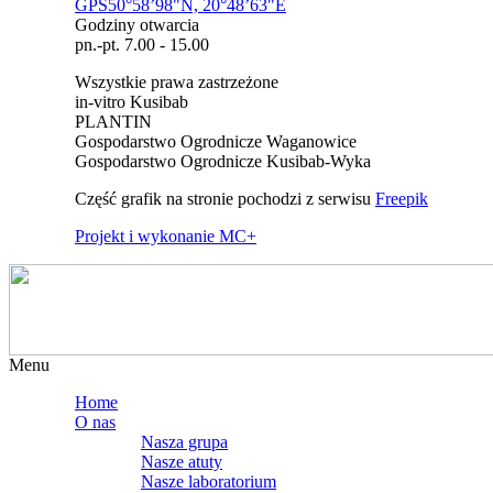
GPS50°58’98"N, 20°48’63"E
Godziny otwarcia
pn.-pt. 7.00 - 15.00
Wszystkie prawa zastrzeżone
in-vitro Kusibab
PLANTIN
Gospodarstwo Ogrodnicze Waganowice
Gospodarstwo Ogrodnicze Kusibab-Wyka
Część grafik na stronie pochodzi z serwisu
Freepik
Projekt i wykonanie MC+
Menu
Home
O nas
Nasza grupa
Nasze atuty
Nasze laboratorium