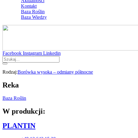
Aktualności
Kontakt
Baza Roślin
Baza Wiedzy
Facebook
Instagram
Linkedin
Rodzaj:
Borówka wysoka – odmiany północne
Reka
Baza Roślin
W produkcji:
PLANTIN