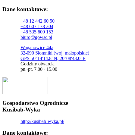
Dane kontaktowe:
+48 12 442 60 50
+48 607 178 304
+48 535 600 153
biuro@gowsc.pl
Waganowice 44a
32-090 Słomniki (woj. małopolskie)
GPS 50°14'14.8"N, 20°08'43.0"E
Godziny otwarcia
pn.-pt. 7.00 - 15.00
Gospodarstwo Ogrodnicze
Kusibab-Wyka
http://kusibab-wyka.pl/
Dane kontaktowe: