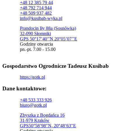
+48 12 385 79 44
+48 792 714 944
+48 509 937 482
info@kusibab-wyka.pl
Prandocin Iły 88a (Sosnówka)
32-090 Słomniki
GPS 50°17’40’’N 20°05’07’’E
Godziny otwarcia
pn.-pt. 7.00 - 15.00
Gospodarstwo Ogrodnicze Tadeusz Kusibab
https://gotk.pl
Dane kontaktowe:
+48 533 333 926
biuro@gotk.pl
Zbyszka z Bogdańca 16
31-979 Kraków
GPS50°58’98"N, 20°48’63"E
Godziny otwarcia