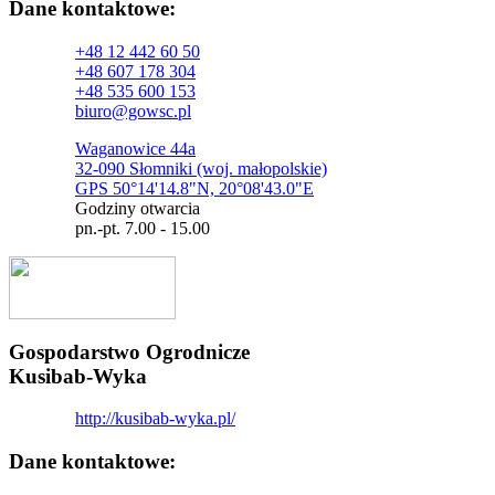
Dane kontaktowe:
+48 12 442 60 50
+48 607 178 304
+48 535 600 153
biuro@gowsc.pl
Waganowice 44a
32-090 Słomniki (woj. małopolskie)
GPS 50°14'14.8"N, 20°08'43.0"E
Godziny otwarcia
pn.-pt. 7.00 - 15.00
Gospodarstwo Ogrodnicze
Kusibab-Wyka
http://kusibab-wyka.pl/
Dane kontaktowe: