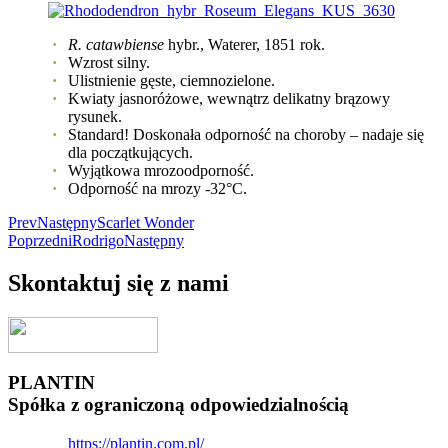
R. catawbiense
hybr., Waterer, 1851 rok.
Wzrost silny.
Ulistnienie gęste, ciemnozielone.
Kwiaty jasnoróżowe, wewnątrz delikatny brązowy
rysunek.
Standard! Doskonała odporność na choroby – nadaje się
dla początkujących.
Wyjątkowa mrozoodporność.
Odporność na mrozy -32°C.
Prev
Następny
Scarlet Wonder
Poprzedni
Rodrigo
Następny
Skontaktuj się z nami
PLANTIN
Spółka z ograniczoną odpowiedzialnością
https://plantin.com.pl/