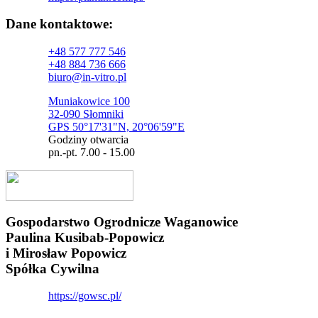
Dane kontaktowe:
+48 577 777 546
+48 884 736 666
biuro@in-vitro.pl
Muniakowice 100
32-090 Słomniki
GPS 50°17'31"N, 20°06'59"E
Godziny otwarcia
pn.-pt. 7.00 - 15.00
Gospodarstwo Ogrodnicze Waganowice
Paulina Kusibab-Popowicz
i Mirosław Popowicz
Spółka Cywilna
https://gowsc.pl/