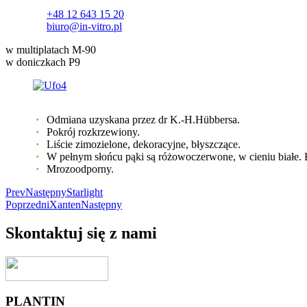
+48 12 643 15 20
biuro@in-vitro.pl
w multiplatach M-90
w doniczkach P9
Odmiana uzyskana przez dr K.-H.Hübbersa.
Pokrój rozkrzewiony.
Liście zimozielone, dekoracyjne, błyszczące.
W pełnym słońcu pąki są różowoczerwone, w cieniu białe. 
Mrozoodporny.
Prev
Następny
Starlight
Poprzedni
Xanten
Następny
Skontaktuj się z nami
PLANTIN