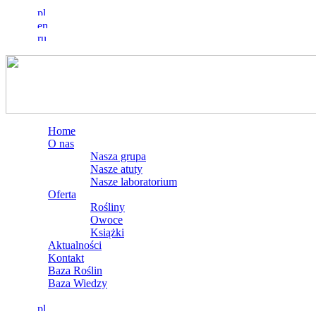
Home
O nas
Nasza grupa
Nasze atuty
Nasze laboratorium
Oferta
Rośliny
Owoce
Książki
Aktualności
Kontakt
Baza Roślin
Baza Wiedzy