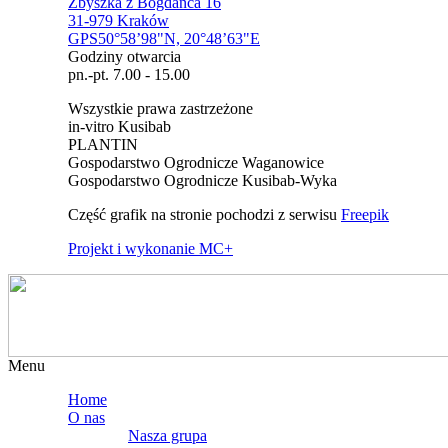
Zbyszka z Bogdańca 16
31-979 Kraków
GPS50°58’98"N, 20°48’63"E
Godziny otwarcia
pn.-pt. 7.00 - 15.00
Wszystkie prawa zastrzeżone
in-vitro Kusibab
PLANTIN
Gospodarstwo Ogrodnicze Waganowice
Gospodarstwo Ogrodnicze Kusibab-Wyka
Część grafik na stronie pochodzi z serwisu
Freepik
Projekt i wykonanie MC+
Menu
Home
O nas
Nasza grupa