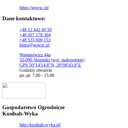
https://gowsc.pl/
Dane kontaktowe:
+48 12 442 60 50
+48 607 178 304
+48 535 600 153
biuro@gowsc.pl
Waganowice 44a
32-090 Słomniki (woj. małopolskie)
GPS 50°14'14.8"N, 20°08'43.0"E
Godziny otwarcia
pn.-pt. 7.00 - 15.00
Gospodarstwo Ogrodnicze
Kusibab-Wyka
http://kusibab-wyka.pl/