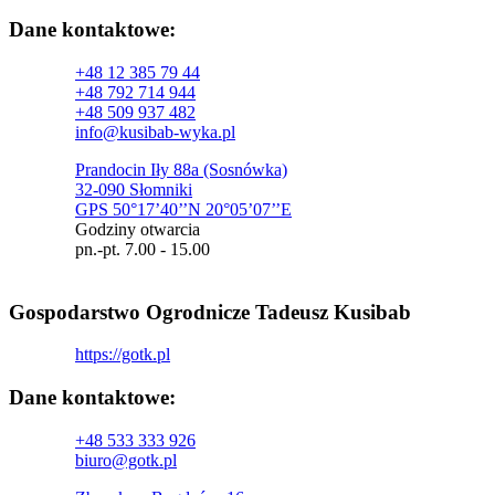
Dane kontaktowe:
+48 12 385 79 44
+48 792 714 944
+48 509 937 482
info@kusibab-wyka.pl
Prandocin Iły 88a (Sosnówka)
32-090 Słomniki
GPS 50°17’40’’N 20°05’07’’E
Godziny otwarcia
pn.-pt. 7.00 - 15.00
Gospodarstwo Ogrodnicze Tadeusz Kusibab
https://gotk.pl
Dane kontaktowe:
+48 533 333 926
biuro@gotk.pl