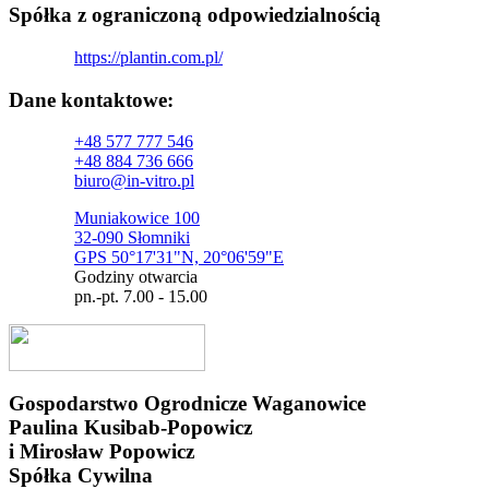
Spółka z ograniczoną odpowiedzialnością
https://plantin.com.pl/
Dane kontaktowe:
+48 577 777 546
+48 884 736 666
biuro@in-vitro.pl
Muniakowice 100
32-090 Słomniki
GPS 50°17'31"N, 20°06'59"E
Godziny otwarcia
pn.-pt. 7.00 - 15.00
Gospodarstwo Ogrodnicze Waganowice
Paulina Kusibab-Popowicz
i Mirosław Popowicz
Spółka Cywilna