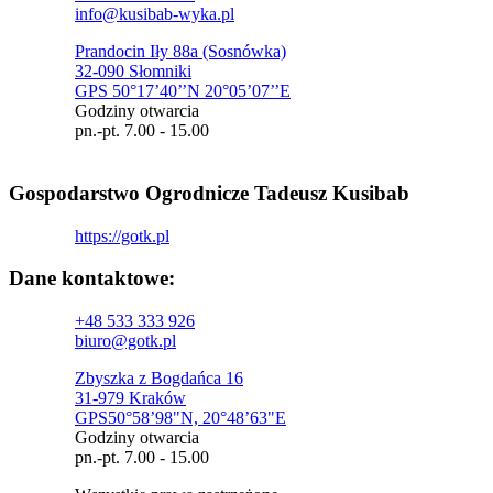
info@kusibab-wyka.pl
Prandocin Iły 88a (Sosnówka)
32-090 Słomniki
GPS 50°17’40’’N 20°05’07’’E
Godziny otwarcia
pn.-pt. 7.00 - 15.00
Gospodarstwo Ogrodnicze Tadeusz Kusibab
https://gotk.pl
Dane kontaktowe:
+48 533 333 926
biuro@gotk.pl
Zbyszka z Bogdańca 16
31-979 Kraków
GPS50°58’98"N, 20°48’63"E
Godziny otwarcia
pn.-pt. 7.00 - 15.00