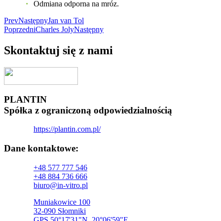
Odmiana odporna na mróz.
Prev
Następny
Jan van Tol
Poprzedni
Charles Joly
Następny
Skontaktuj się z nami
PLANTIN
Spółka z ograniczoną odpowiedzialnością
https://plantin.com.pl/
Dane kontaktowe:
+48 577 777 546
+48 884 736 666
biuro@in-vitro.pl
Muniakowice 100
32-090 Słomniki
GPS 50°17'31"N, 20°06'59"E