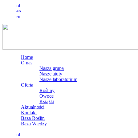
Home
O nas
Nasza grupa
Nasze atuty
Nasze laboratorium
Oferta
Rośliny
Owoce
Książki
Aktualności
Kontakt
Baza Roślin
Baza Wiedzy