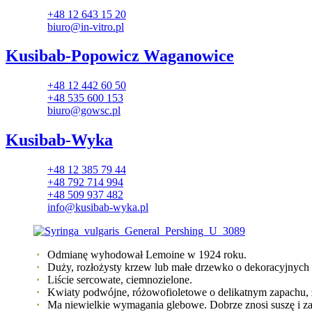
+48 12 643 15 20
biuro@in-vitro.pl
Kusibab-Popowicz Waganowice
+48 12 442 60 50
+48 535 600 153
biuro@gowsc.pl
Kusibab-Wyka
+48 12 385 79 44
+48 792 714 994
+48 509 937 482
info@kusibab-wyka.pl
Odmianę wyhodował Lemoine w 1924 roku.
Duży, rozłożysty krzew lub małe drzewko o dekoracyjnych
Liście sercowate, ciemnozielone.
Kwiaty podwójne, różowofioletowe o delikatnym zapachu, ze
Ma niewielkie wymagania glebowe. Dobrze znosi suszę i za