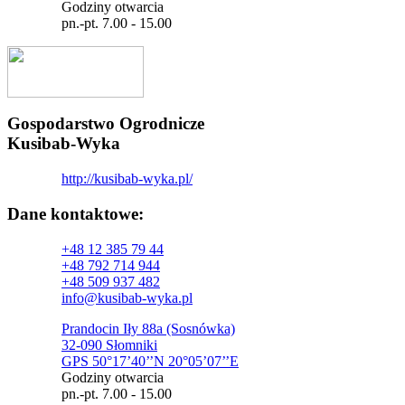
Godziny otwarcia
pn.-pt. 7.00 - 15.00
Gospodarstwo Ogrodnicze
Kusibab-Wyka
http://kusibab-wyka.pl/
Dane kontaktowe:
+48 12 385 79 44
+48 792 714 944
+48 509 937 482
info@kusibab-wyka.pl
Prandocin Iły 88a (Sosnówka)
32-090 Słomniki
GPS 50°17’40’’N 20°05’07’’E
Godziny otwarcia
pn.-pt. 7.00 - 15.00