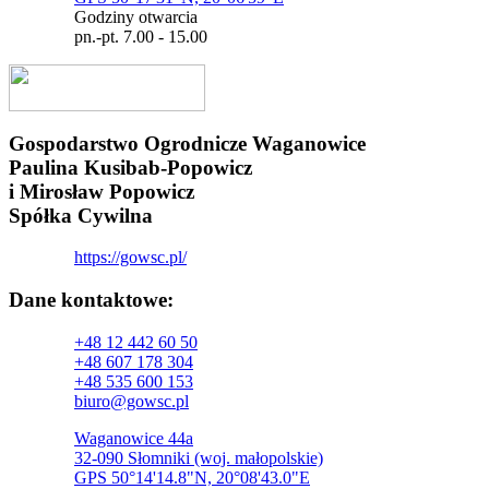
Godziny otwarcia
pn.-pt. 7.00 - 15.00
Gospodarstwo Ogrodnicze Waganowice
Paulina Kusibab-Popowicz
i Mirosław Popowicz
Spółka Cywilna
https://gowsc.pl/
Dane kontaktowe:
+48 12 442 60 50
+48 607 178 304
+48 535 600 153
biuro@gowsc.pl
Waganowice 44a
32-090 Słomniki (woj. małopolskie)
GPS 50°14'14.8"N, 20°08'43.0"E