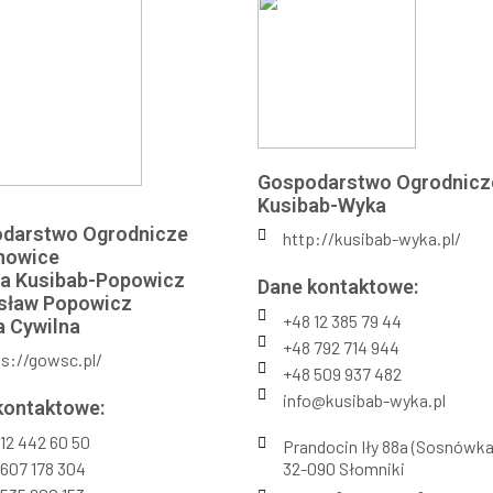
Gospodarstwo Ogrodnicz
Kusibab-Wyka
darstwo Ogrodnicze
http://kusibab-wyka.pl/
nowice
na Kusibab-Popowicz
Dane kontaktowe:
osław Popowicz
+48 12 385 79 44
a Cywilna
+48 792 714 944
s://gowsc.pl/
+48 509 937 482
info@kusibab-wyka.pl
kontaktowe:
12 442 60 50
Prandocin Iły 88a (Sosnówka
607 178 304
32-090 Słomniki