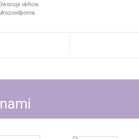
Owocuje obficie.
Mrozoodporna.
 nami