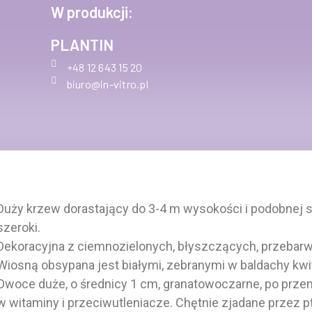
W produkcji:
PLANTIN
+48 12 643 15 20
biuro@in-vitro.pl
Duży krzew dorastający do 3-4 m wysokości i podobnej 
szeroki.
Dekoracyjna z ciemnozielonych, błyszczących, przebarwia
Wiosną obsypana jest białymi, zebranymi w baldachy kwi
Owoce duże, o średnicy 1 cm, granatowoczarne, po prz
w witaminy i przeciwutleniacze. Chętnie zjadane przez pt