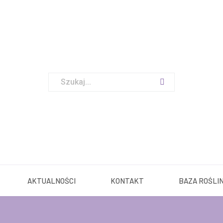
O NAS
OFERTA
AKTUALNOŚCI
KONTAKT
BA
AKTUALNOŚCI
KONTAKT
BAZA ROŚLI