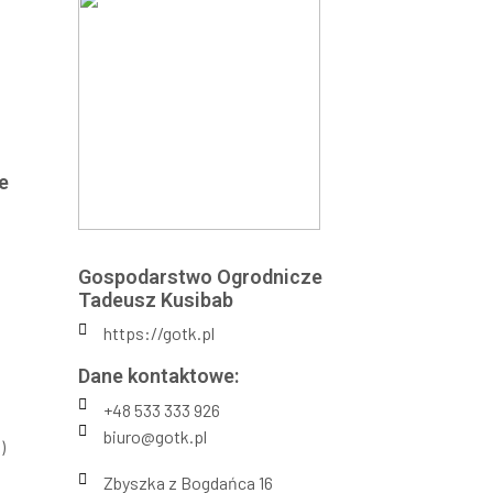
e
Gospodarstwo Ogrodnicze
Tadeusz Kusibab
https://gotk.pl
Dane kontaktowe:
+48 533 333 926
biuro@gotk.pl
)
Zbyszka z Bogdańca 16