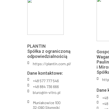
PLANTIN
Spółka z ograniczoną
Gospo
odpowiedzialnością
Waga
Pauli
https://plantin.com.pl/
i Mir
Spółk
Dane kontaktowe:
http
+48 577 777 546
+48 884 736 666
Dane 
biuro@in-vitro.pl
+48 
Muniakowice 100
+48 
32-090 Słomniki