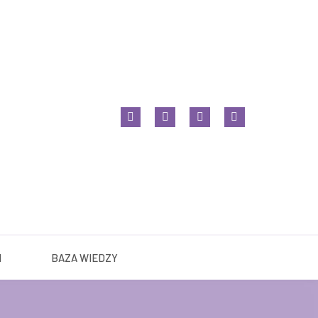
ZA ROŚLIN
BAZA WIEDZY
N
BAZA WIEDZY