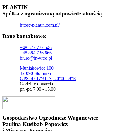
PLANTIN
Spółka z ograniczoną odpowiedzialnością
https://plantin.com.pl/
Dane kontaktowe:
+48 577 777 546
+48 884 736 666
biuro@in-vitro.pl
Muniakowice 100
32-090 Słomniki
GPS 50°17'31"N, 20°06'59"E
Godziny otwarcia
pn.-pt. 7.00 - 15.00
Gospodarstwo Ogrodnicze Waganowice
Paulina Kusibab-Popowicz
i Mirosław Popowicz