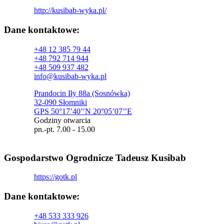
http://kusibab-wyka.pl/
Dane kontaktowe:
+48 12 385 79 44
+48 792 714 944
+48 509 937 482
info@kusibab-wyka.pl
Prandocin Iły 88a (Sosnówka)
32-090 Słomniki
GPS 50°17’40’’N 20°05’07’’E
Godziny otwarcia
pn.-pt. 7.00 - 15.00
Gospodarstwo Ogrodnicze Tadeusz Kusibab
https://gotk.pl
Dane kontaktowe:
+48 533 333 926