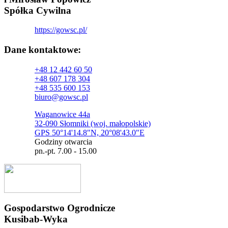
Spółka Cywilna
https://gowsc.pl/
Dane kontaktowe:
+48 12 442 60 50
+48 607 178 304
+48 535 600 153
biuro@gowsc.pl
Waganowice 44a
32-090 Słomniki (woj. małopolskie)
GPS 50°14'14.8"N, 20°08'43.0"E
Godziny otwarcia
pn.-pt. 7.00 - 15.00
Gospodarstwo Ogrodnicze
Kusibab-Wyka