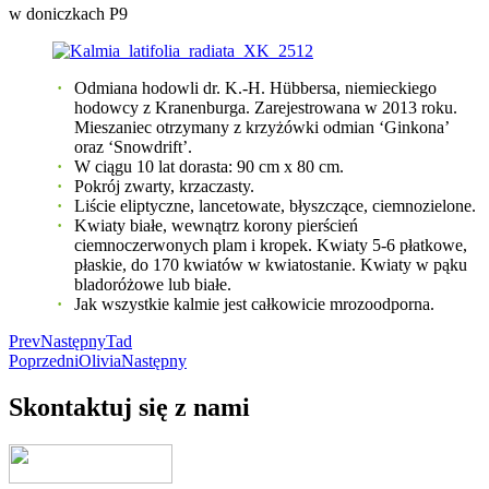
w doniczkach P9
Odmiana hodowli dr. K.-H. Hübbersa, niemieckiego
hodowcy z Kranenburga. Zarejestrowana w 2013 roku.
Mieszaniec otrzymany z krzyżówki odmian ‘Ginkona’
oraz ‘Snowdrift’.
W ciągu 10 lat dorasta: 90 cm x 80 cm.
Pokrój zwarty, krzaczasty.
Liście eliptyczne, lancetowate, błyszczące, ciemnozielone.
Kwiaty białe, wewnątrz korony pierścień
ciemnoczerwonych plam i kropek. Kwiaty 5-6 płatkowe,
płaskie, do 170 kwiatów w kwiatostanie. Kwiaty w pąku
bladoróżowe lub białe.
Jak wszystkie kalmie jest całkowicie mrozoodporna.
Prev
Następny
Tad
Poprzedni
Olivia
Następny
Skontaktuj się z nami