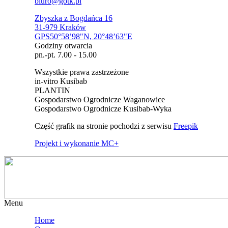
biuro@gotk.pl
Zbyszka z Bogdańca 16
31-979 Kraków
GPS50°58’98"N, 20°48’63"E
Godziny otwarcia
pn.-pt. 7.00 - 15.00
Wszystkie prawa zastrzeżone
in-vitro Kusibab
PLANTIN
Gospodarstwo Ogrodnicze Waganowice
Gospodarstwo Ogrodnicze Kusibab-Wyka
Część grafik na stronie pochodzi z serwisu
Freepik
Projekt i wykonanie MC+
Menu
Home