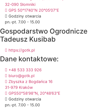
32-090 Słomniki
GPS 50°17’40’’N 20°05’07’’E
Godziny otwarcia
pn.-pt. 7.00 - 15.00
Gospodarstwo Ogrodnicze
Tadeusz Kusibab
https://gotk.pl
Dane kontaktowe:
+48 533 333 926
biuro@gotk.pl
Zbyszka z Bogdańca 16
31-979 Kraków
GPS50°58’98"N, 20°48’63"E
Godziny otwarcia
pn.-pt. 7.00 - 15.00