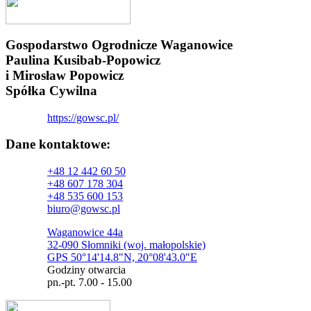
Gospodarstwo Ogrodnicze Waganowice
Paulina Kusibab-Popowicz
i Mirosław Popowicz
Spółka Cywilna
https://gowsc.pl/
Dane kontaktowe:
+48 12 442 60 50
+48 607 178 304
+48 535 600 153
biuro@gowsc.pl
Waganowice 44a
32-090 Słomniki (woj. małopolskie)
GPS 50°14'14.8"N, 20°08'43.0"E
Godziny otwarcia
pn.-pt. 7.00 - 15.00