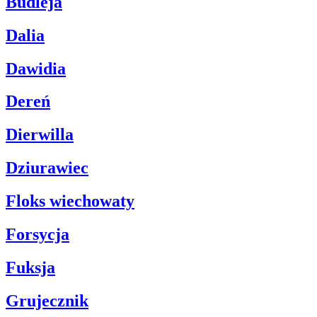
Budleja
Dalia
Dawidia
Dereń
Dierwilla
Dziurawiec
Floks wiechowaty
Forsycja
Fuksja
Grujecznik