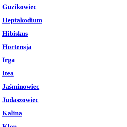
Guzikowiec
Heptakodium
Hibiskus
Hortensja
Irga
Itea
Jaśminowiec
Judaszowiec
Kalina
Klon