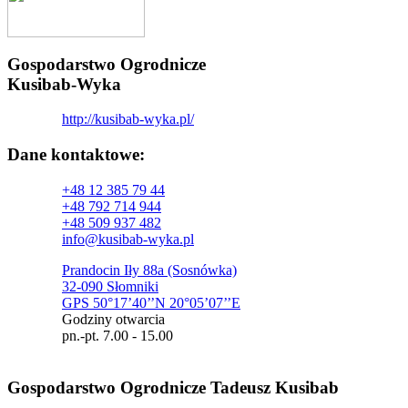
Gospodarstwo Ogrodnicze
Kusibab-Wyka
http://kusibab-wyka.pl/
Dane kontaktowe:
+48 12 385 79 44
+48 792 714 944
+48 509 937 482
info@kusibab-wyka.pl
Prandocin Iły 88a (Sosnówka)
32-090 Słomniki
GPS 50°17’40’’N 20°05’07’’E
Godziny otwarcia
pn.-pt. 7.00 - 15.00
Gospodarstwo Ogrodnicze Tadeusz Kusibab