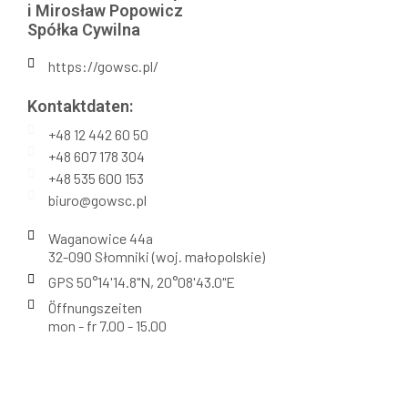
i Mirosław Popowicz
Spółka Cywilna
https://gowsc.pl/
Kontaktdaten:​
+48 12 442 60 50
+48 607 178 304
+48 535 600 153
biuro@gowsc.pl
Waganowice 44a
32-090 Słomniki (woj. małopolskie)
GPS 50°14'14.8"N, 20°08'43.0"E
Öffnungszeiten
mon - fr 7.00 - 15.00