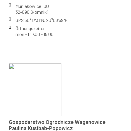
Muniakowice 100
32-090 Słomniki
GPS 50°17'31"N, 20°06'59"E
Öffnungszeiten
mon - fr 7.00 - 15.00
Gospodarstwo Ogrodnicze Waganowice
Paulina Kusibab-Popowicz