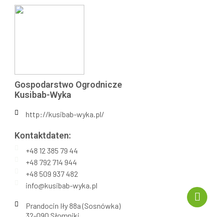
Gospodarstwo Ogrodnicze
Kusibab-Wyka
http://kusibab-wyka.pl/
Kontaktdaten:​
+48 12 385 79 44
+48 792 714 944
+48 509 937 482
info@kusibab-wyka.pl
Prandocin Iły 88a (Sosnówka)
32-090 Słomniki