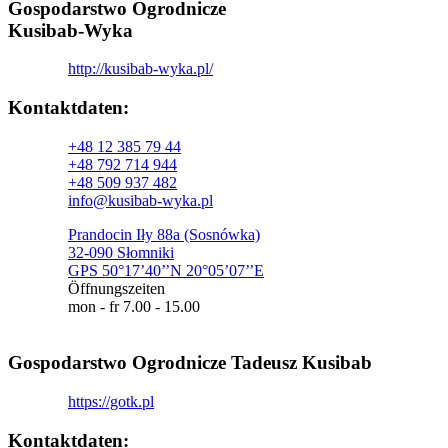
Gospodarstwo Ogrodnicze
Kusibab-Wyka
http://kusibab-wyka.pl/
Kontaktdaten:​
+48 12 385 79 44
+48 792 714 944
+48 509 937 482
info@kusibab-wyka.pl
Prandocin Iły 88a (Sosnówka)
32-090 Słomniki
GPS 50°17’40’’N 20°05’07’’E
Öffnungszeiten
mon - fr 7.00 - 15.00
Gospodarstwo Ogrodnicze Tadeusz Kusibab
https://gotk.pl
Kontaktdaten:​