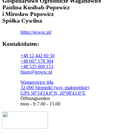
Gospodarstwo Ogrodnicze Waganowice
Paulina Kusibab-Popowicz
i Mirosław Popowicz
Spółka Cywilna
https://gowsc.pl/
Kontaktdaten:​
+48 12 442 60 50
+48 607 178 304
+48 535 600 153
biuro@gowsc.pl
Waganowice 44a
32-090 Słomniki (woj. małopolskie)
GPS 50°14'14.8"N, 20°08'43.0"E
Öffnungszeiten
mon - fr 7.00 - 15.00